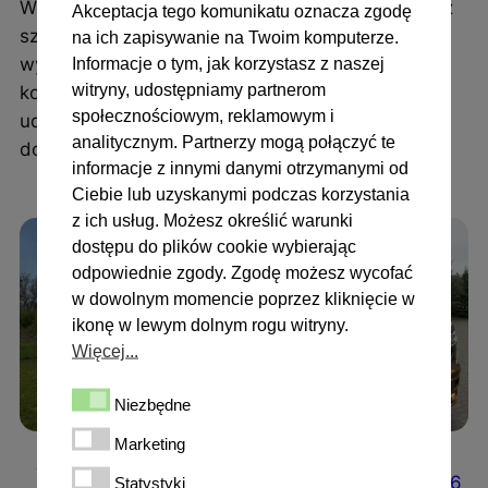
W opisie każdego dostępnego modelu znajdziesz
Akceptacja tego komunikatu oznacza zgodę
szczegółową specyfikację, zdjęcia oraz listę
na ich zapisywanie na Twoim komputerze.
Informacje o tym, jak korzystasz z naszej
wyposażenia. Jeśli interesuje Cię konkretna
witryny, udostępniamy partnerom
konfiguracja,
skontaktuj się z nami
– chętnie
społecznościowym, reklamowym i
udzielimy dodatkowych informacji lub pomożemy
analitycznym. Partnerzy mogą połączyć te
dobrać pojazd do Twoich potrzeb.
informacje z innymi danymi otrzymanymi od
Ciebie lub uzyskanymi podczas korzystania
z ich usług. Możesz określić warunki
dostępu do plików cookie wybierając
odpowiednie zgody. Zgodę możesz wycofać
w dowolnym momencie poprzez kliknięcie w
ikonę w lewym dolnym rogu witryny.
Więcej...
Niezbędne
Niezbędne
Marketing
Marketing
Koniowóz Mitsubishi
Koniowóz Renault
Statystyki
Fuso PRENTKI
Master L3 DEMO 2026
Statystyki