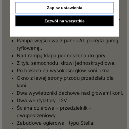
Siedzenia skórzane.
Zapisz ustawienia
Obrotnice siedzeń.
Ściany, sufit z paneli izolowanych gr. 30 mm.
Zezwól na wszystkie
Podłoga z plastra miodu, pokryta gumą
antypoślizgową.
Rampa wejściowa z paneli Al. pokryta gumą
ryflowaną..
Nad rampą klapa podnoszona do góry.
Z tyłu samochodu drzwi jednoskrzydłowe.
Po bokach na wysokości głów koni okna .
Okno z lewej strony przodu przedziału dla
koni.
Dwa wywietrzniki dachowe nad głowami koni.
Dwa wentylatory 12V.
Ściana działowa – przedzielnik –
dwupołożeniowy.
Zabudowa ogierowa typu Stella.