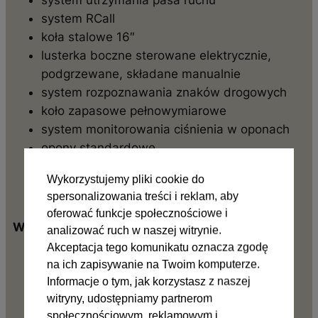
system RCall
koła stalowe 16″
lusterka boczne sterowane elektrycznie,
podgrzewane, składane manualnie
system rozpoznawania znaków drogowych
koło zapasowe pełnowymiarowe
system monitorowania ciśnienia w oponach
opony standardowe
ładowarka bezprzewodowa do smartfona
Wykorzystujemy pliki cookie do
spersonalizowania treści i reklam, aby
oferować funkcje społecznościowe i
Wyposażenie dodatkowe
analizować ruch w naszej witrynie.
Akceptacja tego komunikatu oznacza zgodę
klimatyzacja sterowana automatycznie
na ich zapisywanie na Twoim komputerze.
fotel pasażera z podłokietnikiem
Informacje o tym, jak korzystasz z naszej
centralny zamek z blokadą antywłamaniową
witryny, udostępniamy partnerom
tapicerka materiałowa CORE
społecznościowym, reklamowym i