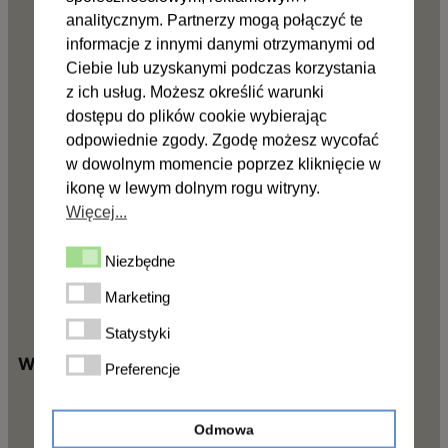
lusterka zewnętrzne o przedłużonych
analitycznym. Partnerzy mogą połączyć te
ramionach
informacje z innymi danymi otrzymanymi od
Ciebie lub uzyskanymi podczas korzystania
poduszka powietrzna kierowcy i pasażera
z ich usług. Możesz określić warunki
światła przeciwmgłowe
dostępu do plików cookie wybierając
chlapacze przednie
odpowiednie zgody. Zgodę możesz wycofać
wykończenie deski rozdzielczej TITANE
w dowolnym momencie poprzez kliknięcie w
szyba przednia ogrzewana
ikonę w lewym dolnym rogu witryny.
system multimedialny OpenR link 10″ z
Więcej...
wbudowanymi usługami Google (nawigacja
asystent świateł drogowych
Niezbędne
Niezbędne
oświetlenie kabiny LED
Marketing
Marketing
Statystyki
Statystyki
Wyposażenie zabudowy:
Preferencje
Preferencje
Kabina powiększona o 3 miejsca siedzące z
Odmowa
możliwością spania.