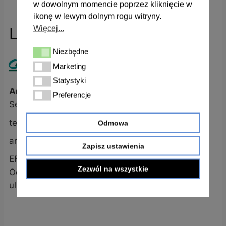
w dowolnym momencie poprzez kliknięcie w
ikonę w lewym dolnym rogu witryny.
Więcej...
Leasing
Niezbędne
Niezbędne
Marketing
Marketing
Statystyki
Statystyki
Anna Różowicz
Preferencje
Preferencje
Senior Doradca
tel. +48 609 523 828
Odmowa
anna.rozowicz@efl.com.pl
Zapisz ustawienia
EFL SA I EFL Finance SA
Zezwól na wszystkie
Oddział w Warszawie
ul. Żwirki i Wigury 18a, 02-092 Warszawa