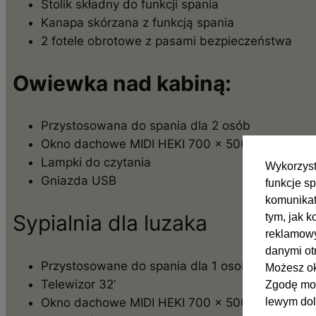
Stolik składny do funkcji spania
Kanapa skórzana z funkcją spania
2 fotele obrotowe z pasami bezpieczeństwa
Owiewka nad kabiną:
Przystosowana do spania dla 2 osób
Okno dachowe MIDI HEKI 700 x 500 otwierane z
Lampki do czytania
Wykorzyst
Gniazda USB
funkcje s
komunikat
Sypialnia dla luzaka
tym, jak 
reklamowy
danymi ot
Przystosowane do spania dla 1 osoby
Możesz ok
Telewizor 32’
Zgodę moż
Okno dachowe MIDI HEKI 700 x 500 otwierane z
lewym dol