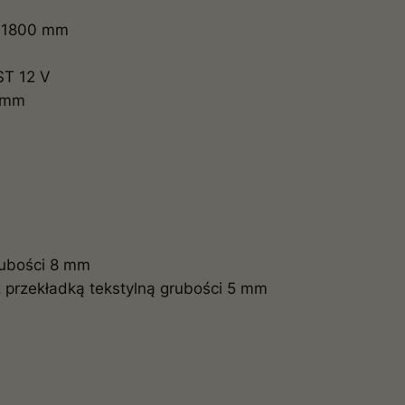
 x1800 mm
ST 12 V
15mm
rubości 8 mm
 przekładką tekstylną grubości 5 mm