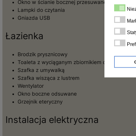
Okno w ścianie bocznej przesuwane 480 x 90
Niezbędn
Nie
Lampki do czytania
Gniazda USB
Marketing
Mar
Statystyki
Stat
Łazienka
Preferenc
Pref
Brodzik prysznicowy
Toaleta z wyciąganym zbiornikiem od strony ze
Szafka z umywalką
Szafka wisząca z lustrem
Wentylator
Okno boczne odsuwane
Grzejnik eteryczny
Instalacja elektryczna