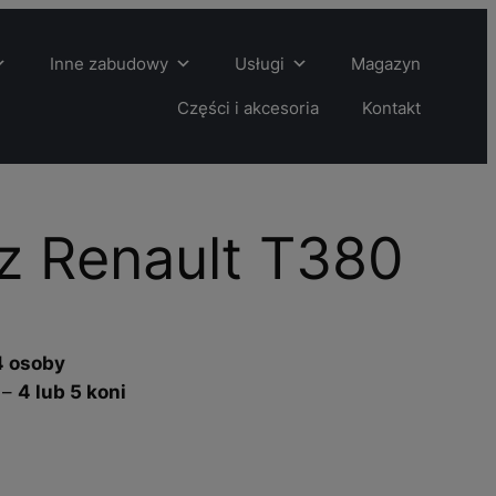
Inne zabudowy
Usługi
Magazyn
Części i akcesoria
Kontakt
z Renault T380
4 osoby
 –
4 lub 5 koni