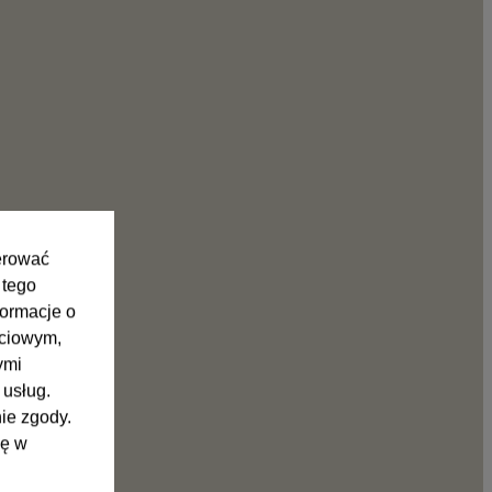
ferować
 tego
formacje o
ściowym,
ymi
 usług.
ie zgody.
nę w