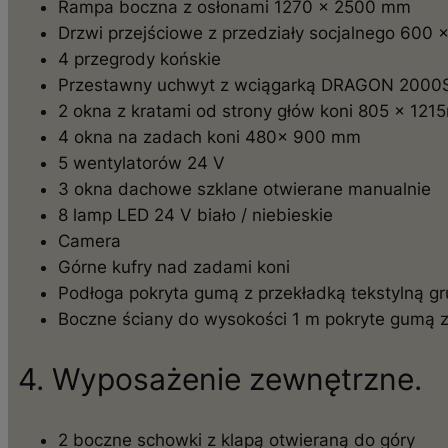
Rampa boczna z osłonami 1270 x 2500 mm
Drzwi przejściowe z przedziały socjalnego 600
4 przegrody końskie
Przestawny uchwyt z wciągarką DRAGON 2000
2 okna z kratami od strony głów koni 805 x 12
4 okna na zadach koni 480x 900 mm
5 wentylatorów 24 V
3 okna dachowe szklane otwierane manualnie
8 lamp LED 24 V biało / niebieskie
Camera
Górne kufry nad zadami koni
Podłoga pokryta gumą z przekładką tekstylną g
Boczne ściany do wysokości 1 m pokryte gumą z
4. Wyposażenie zewnętrzne.
2 boczne schowki z klapą otwieraną do góry