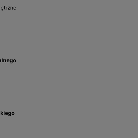
ętrzne
alnego
skiego