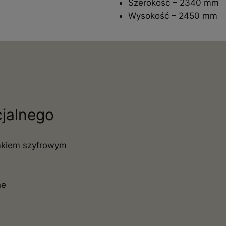
Szerokość – 2340 mm
Wysokość – 2450 mm
cjalnego
mkiem szyfrowym
ne